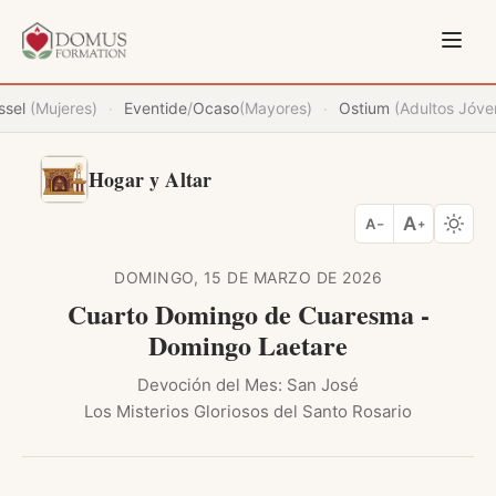
ssel
(Mujeres)
Eventide
/
Ocaso
(Mayores)
Ostium
(Adultos Jóve
·
·
Hogar y Altar
A
A
−
+
DOMINGO, 15 DE MARZO DE 2026
Cuarto Domingo de Cuaresma -
Domingo Laetare
Devoción del Mes: San José
Los Misterios Gloriosos del Santo Rosario