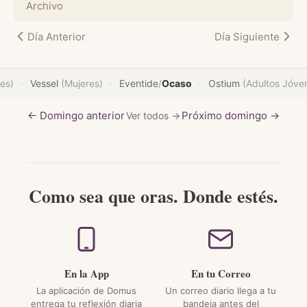
Archivo
Día Anterior
Día Siguiente
es)
Vessel
(Mujeres)
Eventide
/
Ocaso
Ostium
(Adultos Jóve
·
·
·
← Domingo anterior
Próximo domingo →
Ver todos →
Como sea que oras. Donde estés.
En la App
En tu Correo
La aplicación de Domus
Un correo diario llega a tu
entrega tu reflexión diaria
bandeja antes del